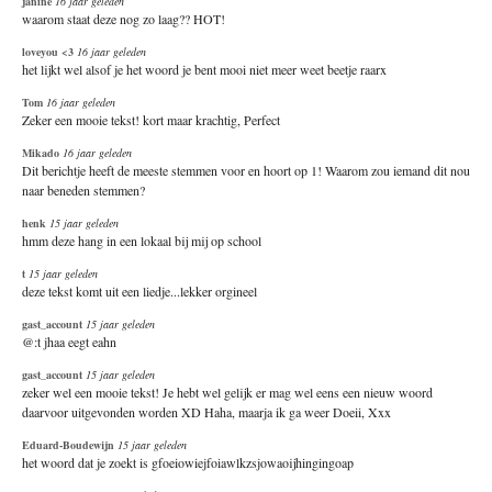
janine
16 jaar geleden
waarom staat deze nog zo laag?? HOT!
loveyou <3
16 jaar geleden
het lijkt wel alsof je het woord je bent mooi niet meer weet beetje raarx
Tom
16 jaar geleden
Zeker een mooie tekst! kort maar krachtig, Perfect
Mikado
16 jaar geleden
Dit berichtje heeft de meeste stemmen voor en hoort op 1! Waarom zou iemand dit nou
naar beneden stemmen?
henk
15 jaar geleden
hmm deze hang in een lokaal bij mij op school
t
15 jaar geleden
deze tekst komt uit een liedje...lekker orgineel
gast_account
15 jaar geleden
@:t jhaa eegt eahn
gast_account
15 jaar geleden
zeker wel een mooie tekst! Je hebt wel gelijk er mag wel eens een nieuw woord
daarvoor uitgevonden worden XD Haha, maarja ik ga weer Doeii, Xxx
Eduard-Boudewijn
15 jaar geleden
het woord dat je zoekt is gfoeiowiejfoiawlkzsjowaoijhingingoap