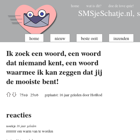
home
wat is dit?
doe de love quiz!
SMSjeSchatje.nl, s
home
nieuw
beste ooit
inzenden
Ik zoek een woord, een woord
dat niemand kent, een woord
waarmee ik kan zeggen dat jij
de mooiste bent!
75
x
25
x
geplaatst: 16 jaar geleden door
HotRod
reacties
noukje
16 jaar geleden
rrrrrrrr om warm van te worden