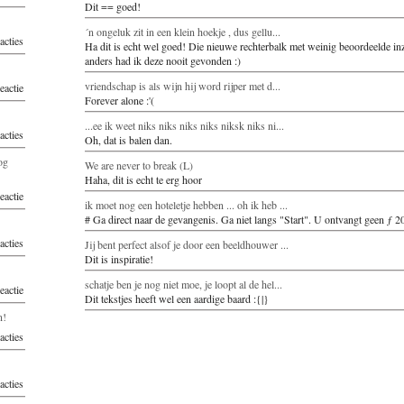
Dit == goed!
´n ongeluk zit in een klein hoekje , dus gellu...
acties
Ha dit is echt wel goed! Die nieuwe rechterbalk met weinig beoordeelde in
anders had ik deze nooit gevonden :)
vriendschap is als wijn hij word rijper met d...
reactie
Forever alone :'(
...ee ik weet niks niks niks niks niksk niks ni...
acties
Oh, dat is balen dan.
og
We are never to break (L)
Haha, dit is echt te erg hoor
reactie
ik moet nog een hoteletje hebben ... oh ik heb ...
# Ga direct naar de gevangenis. Ga niet langs "Start". U ontvangt geen ƒ 2
acties
Jij bent perfect alsof je door een beeldhouwer ...
Dit is inspiratie!
schatje ben je nog niet moe, je loopt al de hel...
reactie
Dit tekstjes heeft wel een aardige baard :{|}
n!
acties
acties