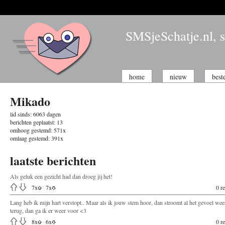
SMSjeSchatje.nl, s
home
nieuw
best
Mikado
lid sinds:
6063 dagen
berichten geplaatst:
13
omhoog gestemd:
571x
omlaag gestemd:
391x
laatste berichten
Als geluk een gezicht had dan droeg jij het!
7
x
7
x
0 re
Lang heb ik mijn hart verstopt.. Maar als ik jouw stem hoor, dan stroomt al het gevoel wee
terug, dan ga ik er weer voor <3
8
x
6
x
0 re