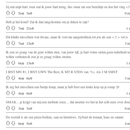
Jij stal mijn hart, toen stal ik jouw hart terug, dus stuur me een berichtje en doe het vlug <3
5
x
3
x
0 re
Heb je het koud? Zal ik dan langskomen om je deken te zijn?
7
x
21
x
1 
Dit klinkt misschien wat dwaas, maar ik voel me aangetrokken tot jou als een <:3 )~ tot |>
7
x
12
x
3 re
Ik zou zo graag van de geur willen eten, van jouw lijf, je hart wilen stelen,geen tederheid n
willen verhelen:ik zou je zo graag willen strelen.
6
x
13
x
1 
J BNT MN #1, J BNT GWN The Best, K MT R STDS van :%), Als J M SMST
4
x
6
x
3 re
Ik zeg het misschien een beetje lomp, maar je heb best een leuke kop op je romp :D
4
x
6
x
1 
SMAK... je krijgt van mij een mobiele zoen.... dat moeten we het in het echt eens over doe
3
x
3
x
0 re
De wereld is als een pizza-bodem, saai en kleurloos. Jij bent de tomaat, kaas en salami
6
x
5
x
4 re