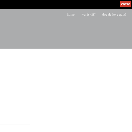
close
home
wat is dit?
doe de love quiz!