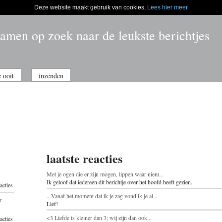
Deze website maakt gebruik van cookies,
Lees hier meer
amen op zoek naar de leukste berichtjes
e ooit
inzenden
laatste reacties
Met je ogen die er zijn mogen, lippen waar niem...
Ik geloof dat iedereen dit berichtje over het hoofd heeft gezien.
acties
...Vanaf het moment dat ik je zag vond ik je al...
r
Lief!
<3 Liefde is kleiner dan 3; wij zijn dan ook...
acties