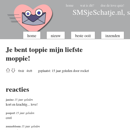
home
wat is dit?
doe de love quiz!
SMSjeSchatje.nl, s
home
nieuw
beste ooit
inzenden
Je bent toppie mijn liefste
moppie!
6
x
4
x
geplaatst: 15 jaar geleden door
rocket
reacties
janine
15 jaar geleden
kort en krachtig... love!
poepert
15 jaar geleden
cool
zonnebloem
15 jaar geleden