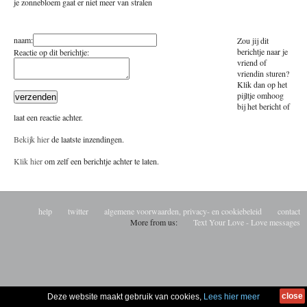
je zonnebloem gaat er niet meer van stralen
reageren
naam:
Zou jij dit
berichtje naar je
Reactie op dit berichtje:
vriend of
vriendin sturen?
Klik dan op het
pijltje omhoog
bij het bericht of
laat een reactie achter.
Bekijk hier
de laatste inzendingen.
Klik hier
om zelf een berichtje achter te laten.
help
twitter
algemene voorwaarden, privacy- en cookiebeleid
contact
More from us:
Text Your Love - Love messages
close
Deze website maakt gebruik van cookies,
Lees hier meer