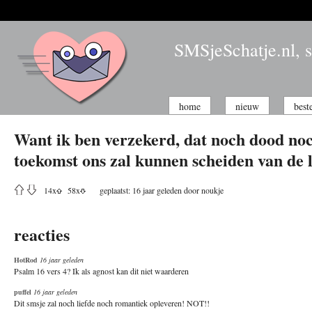
SMSjeSchatje.nl, s
home
nieuw
best
Want ik ben verzekerd, dat noch dood no
toekomst ons zal kunnen scheiden van de 
14
x
58
x
geplaatst: 16 jaar geleden door
noukje
reacties
HotRod
16 jaar geleden
Psalm 16 vers 4? Ik als agnost kan dit niet waarderen
puffel
16 jaar geleden
Dit smsje zal noch liefde noch romantiek opleveren! NOT!!