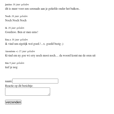
janine
16 jaar geleden
dit is meer voor een serenade aan je geliefde onder het balkon..
Noch
16 jaar geleden
Noch Noch Noch
ik
16 jaar geleden
Goedzoo. Ben er mee eens!
liza.x
16 jaar geleden
ik vind um eigelijk wel goed.!...x. goedd bezig ;)
Anoniem =)
15 jaar geleden
Kvind em ny goe wi srry noch mooi noch.... da woord komt me de oren uit
tim
9 jaar geleden
leef je nog
reageren
naam:
Reactie op dit berichtje: