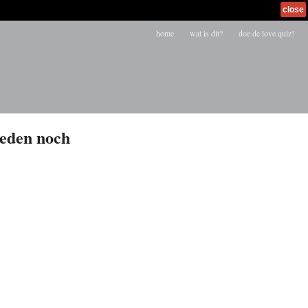
close
home
wat is dit?
doe de love quiz!
heden noch