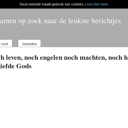
Deze website maakt gebruik van cookies,
Lees hier meer
amen op zoek naar de leukste berichtjes
e ooit
inzenden
ch leven, noch engelen noch machten, noch 
liefde Gods