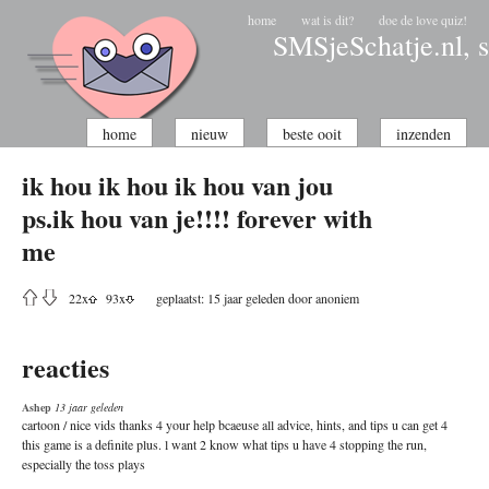
home
wat is dit?
doe de love quiz!
SMSjeSchatje.nl, s
home
nieuw
beste ooit
inzenden
ik hou ik hou ik hou van jou
ps.ik hou van je!!!! forever with
me
22
x
93
x
geplaatst: 15 jaar geleden door
anoniem
reacties
Ashep
13 jaar geleden
cartoon / nice vids thanks 4 your help bcaeuse all advice, hints, and tips u can get 4
this game is a definite plus. l want 2 know what tips u have 4 stopping the run,
especially the toss plays