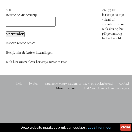
reageren
naam:
Zou jij dit
berichtje naar je
Reactie op dit berichtje:
vriend of
vriendin sturen?
Klik dan op het
pijltje omhoog
bij het bericht of
laat een reactie achter.
Bekijk hier
de laatste inzendingen.
Klik hier
om zelf een berichtje achter te laten.
help
twitter
algemene voorwaarden, privacy- en cookiebeleid
contact
More from us:
Text Your Love - Love messages
close
Deze website maakt gebruik van cookies,
Lees hier meer