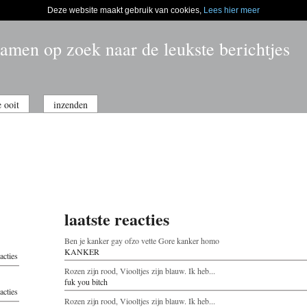
Deze website maakt gebruik van cookies,
Lees hier meer
amen op zoek naar de leukste berichtjes
e ooit
inzenden
laatste reacties
Ben je kanker gay ofzo vette Gore kanker homo
KANKER
acties
Rozen zijn rood, Viooltjes zijn blauw. Ik heb...
fuk you bitch
acties
Rozen zijn rood, Viooltjes zijn blauw. Ik heb...