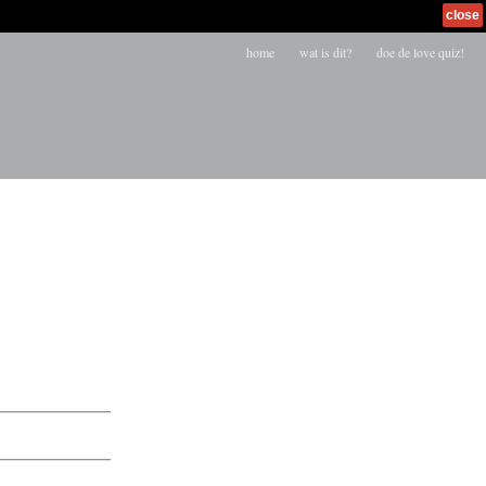
close
home
wat is dit?
doe de love quiz!