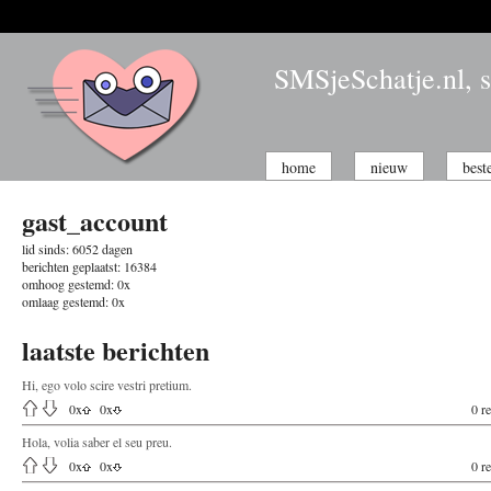
SMSjeSchatje.nl, s
home
nieuw
best
gast_account
lid sinds:
6052 dagen
berichten geplaatst:
16384
omhoog gestemd:
0x
omlaag gestemd:
0x
laatste berichten
Hi, ego volo scire vestri pretium.
0
x
0
x
0 re
Hola, volia saber el seu preu.
0
x
0
x
0 re