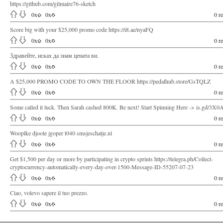
https://github.com/gilmaire76-sketch
0
x
0
x
0 re
Score big with your $25,000 promo code https://i8.ae/nyaFQ
0
x
0
x
0 re
Здравейте, исках да знам цената ви.
0
x
0
x
0 re
A $25,000 PROMO CODE TO OWN THE FLOOR https://pedalhub.store/GsTQLZ
0
x
0
x
0 re
Some called it luck. Then Sarah cashed 800K. Be next! Start Spinning Here -> is.gd/3X
0
x
0
x
0 re
Wooplke djoole jgoper t040 smsjeschatje.nl
0
x
0
x
0 re
Get $1,500 per day or more by participating in crypto sprints https://telegra.ph/Collect-
cryptocurrency-automatically-every-day-over-1500-Message-ID-55207-07-23
0
x
0
x
0 re
Ciao, volevo sapere il tuo prezzo.
0
x
0
x
0 re