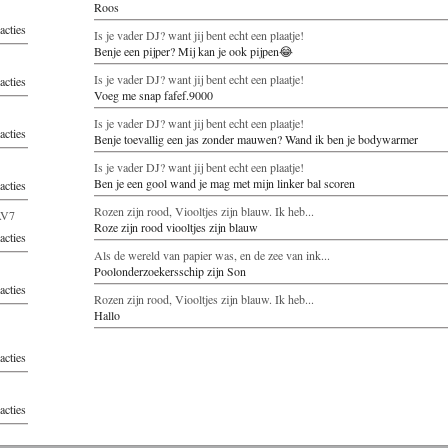
Roos
acties
Is je vader DJ? want jij bent echt een plaatje!
Benje een pijper? Mij kan je ook pijpen😂
Is je vader DJ? want jij bent echt een plaatje!
acties
Voeg me snap fafef.9000
Is je vader DJ? want jij bent echt een plaatje!
acties
Benje toevallig een jas zonder mauwen? Wand ik ben je bodywarmer
Is je vader DJ? want jij bent echt een plaatje!
Ben je een gool wand je mag met mijn linker bal scoren
acties
Rozen zijn rood, Viooltjes zijn blauw. Ik heb...
0AV7
Roze zijn rood viooltjes zijn blauw
acties
Als de wereld van papier was, en de zee van ink...
Poolonderzoekersschip zijn Son
acties
Rozen zijn rood, Viooltjes zijn blauw. Ik heb...
Hallo
acties
acties