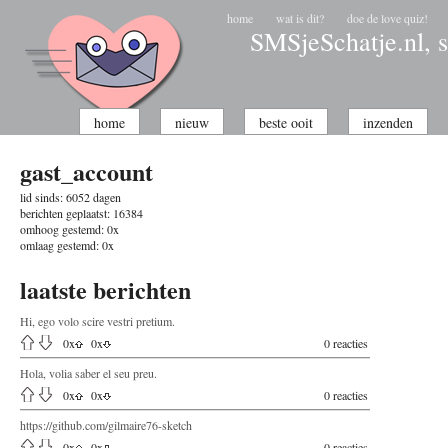
home
wat is dit?
doe de love quiz!
SMSjeSchatje.nl, s
home
nieuw
beste ooit
inzenden
gast_account
lid sinds:
6052 dagen
berichten geplaatst:
16384
omhoog gestemd:
0x
omlaag gestemd:
0x
laatste berichten
Hi, ego volo scire vestri pretium.
0
x
0
x
0 reacties
Hola, volia saber el seu preu.
0
x
0
x
0 reacties
https://github.com/gilmaire76-sketch
0
x
0
x
0 reacties