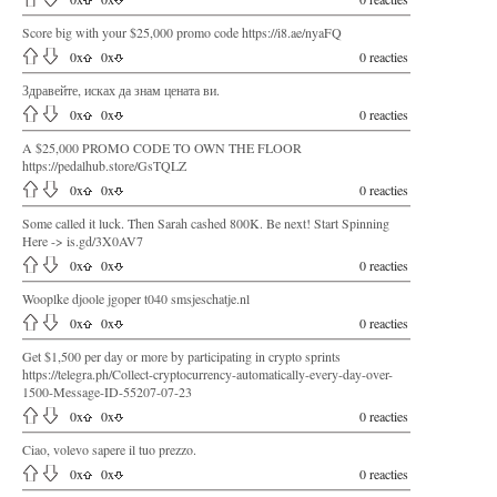
Score big with your $25,000 promo code https://i8.ae/nyaFQ
0
x
0
x
0 reacties
Здравейте, исках да знам цената ви.
0
x
0
x
0 reacties
A $25,000 PROMO CODE TO OWN THE FLOOR
https://pedalhub.store/GsTQLZ
0
x
0
x
0 reacties
Some called it luck. Then Sarah cashed 800K. Be next! Start Spinning
Here -> is.gd/3X0AV7
0
x
0
x
0 reacties
Wooplke djoole jgoper t040 smsjeschatje.nl
0
x
0
x
0 reacties
Get $1,500 per day or more by participating in crypto sprints
https://telegra.ph/Collect-cryptocurrency-automatically-every-day-over-
1500-Message-ID-55207-07-23
0
x
0
x
0 reacties
Ciao, volevo sapere il tuo prezzo.
0
x
0
x
0 reacties