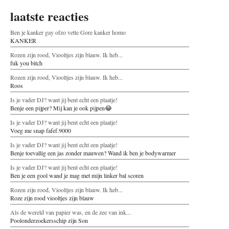
laatste reacties
Ben je kanker gay ofzo vette Gore kanker homo
KANKER
Rozen zijn rood, Viooltjes zijn blauw. Ik heb...
fuk you bitch
Rozen zijn rood, Viooltjes zijn blauw. Ik heb...
Roos
Is je vader DJ? want jij bent echt een plaatje!
Benje een pijper? Mij kan je ook pijpen😂
Is je vader DJ? want jij bent echt een plaatje!
Voeg me snap fafef.9000
Is je vader DJ? want jij bent echt een plaatje!
Benje toevallig een jas zonder mauwen? Wand ik ben je bodywarmer
Is je vader DJ? want jij bent echt een plaatje!
Ben je een gool wand je mag met mijn linker bal scoren
Rozen zijn rood, Viooltjes zijn blauw. Ik heb...
Roze zijn rood viooltjes zijn blauw
Als de wereld van papier was, en de zee van ink...
Poolonderzoekersschip zijn Son