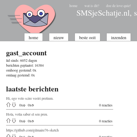
home
wat is dit?
doe de love quiz!
SMSjeSchatje.nl, s
home
nieuw
beste ooit
inzenden
gast_account
lid sinds:
6052 dagen
berichten geplaatst:
16384
omhoog gestemd:
0x
omlaag gestemd:
0x
laatste berichten
Hi, ego volo scire vestri pretium.
0
x
0
x
0 reacties
Hola, volia saber el seu preu.
0
x
0
x
0 reacties
https://github.com/gilmaire76-sketch
0
x
0
x
0 reacties