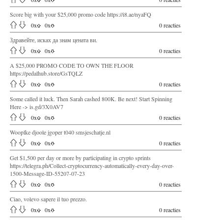
Score big with your $25,000 promo code https://i8.ae/nyaFQ
0
x
0
x
0 reacties
Здравейте, исках да знам цената ви.
0
x
0
x
0 reacties
A $25,000 PROMO CODE TO OWN THE FLOOR
https://pedalhub.store/GsTQLZ
0
x
0
x
0 reacties
Some called it luck. Then Sarah cashed 800K. Be next! Start Spinning
Here -> is.gd/3X0AV7
0
x
0
x
0 reacties
Wooplke djoole jgoper t040 smsjeschatje.nl
0
x
0
x
0 reacties
Get $1,500 per day or more by participating in crypto sprints
https://telegra.ph/Collect-cryptocurrency-automatically-every-day-over-
1500-Message-ID-55207-07-23
0
x
0
x
0 reacties
Ciao, volevo sapere il tuo prezzo.
0
x
0
x
0 reacties