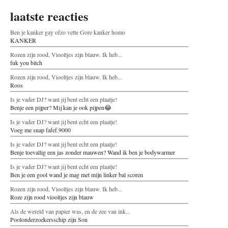
laatste reacties
Ben je kanker gay ofzo vette Gore kanker homo
KANKER
Rozen zijn rood, Viooltjes zijn blauw. Ik heb...
fuk you bitch
Rozen zijn rood, Viooltjes zijn blauw. Ik heb...
Roos
Is je vader DJ? want jij bent echt een plaatje!
Benje een pijper? Mij kan je ook pijpen😂
Is je vader DJ? want jij bent echt een plaatje!
Voeg me snap fafef.9000
Is je vader DJ? want jij bent echt een plaatje!
Benje toevallig een jas zonder mauwen? Wand ik ben je bodywarmer
Is je vader DJ? want jij bent echt een plaatje!
Ben je een gool wand je mag met mijn linker bal scoren
Rozen zijn rood, Viooltjes zijn blauw. Ik heb...
Roze zijn rood viooltjes zijn blauw
Als de wereld van papier was, en de zee van ink...
Poolonderzoekersschip zijn Son