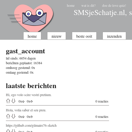
home
wat is dit?
doe de love quiz!
SMSjeSchatje.nl, s
home
nieuw
beste ooit
inzenden
gast_account
lid sinds:
6054 dagen
berichten geplaatst:
16384
omhoog gestemd:
0x
omlaag gestemd:
0x
laatste berichten
Hi, ego volo scire vestri pretium.
0
x
0
x
0 reacties
Hola, volia saber el seu preu.
0
x
0
x
0 reacties
https://github.com/gilmaire76-sketch
0
x
0
x
0 reacties