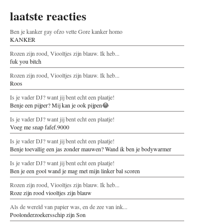
laatste reacties
Ben je kanker gay ofzo vette Gore kanker homo
KANKER
Rozen zijn rood, Viooltjes zijn blauw. Ik heb...
fuk you bitch
Rozen zijn rood, Viooltjes zijn blauw. Ik heb...
Roos
Is je vader DJ? want jij bent echt een plaatje!
Benje een pijper? Mij kan je ook pijpen😂
Is je vader DJ? want jij bent echt een plaatje!
Voeg me snap fafef.9000
Is je vader DJ? want jij bent echt een plaatje!
Benje toevallig een jas zonder mauwen? Wand ik ben je bodywarmer
Is je vader DJ? want jij bent echt een plaatje!
Ben je een gool wand je mag met mijn linker bal scoren
Rozen zijn rood, Viooltjes zijn blauw. Ik heb...
Roze zijn rood viooltjes zijn blauw
Als de wereld van papier was, en de zee van ink...
Poolonderzoekersschip zijn Son