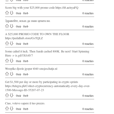
Score big with your $25,000 promo code https://i8.ae/nyaFQ
0
x
0
x
0 reacties
Здравейте, исках да знам цената ви.
0
x
0
x
0 reacties
A $25,000 PROMO CODE TO OWN THE FLOOR
https://pedalhub.store/GsTQLZ
0
x
0
x
0 reacties
Some called it luck. Then Sarah cashed 800K. Be next! Start Spinning
Here -> is.gd/3X0AV7
0
x
0
x
0 reacties
Wooplke djoole jgoper t040 smsjeschatje.nl
0
x
0
x
0 reacties
Get $1,500 per day or more by participating in crypto sprints
https://telegra.ph/Collect-cryptocurrency-automatically-every-day-over-
1500-Message-ID-55207-07-23
0
x
0
x
0 reacties
Ciao, volevo sapere il tuo prezzo.
0
x
0
x
0 reacties