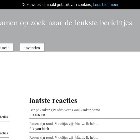
Deze website maakt gebruik van cookies,
Lees hier meer
amen op zoek naar de leukste berichtjes
e ooit
inzenden
laatste reacties
Ben je kanker gay ofzo vette Gore kanker homo
KANKER
acties
Rozen zijn rood, Viooltjes zijn blauw. Ik heb...
fuk you bitch
acties
Rozen zijn rood, Viooltjes zijn blauw. Ik heb...