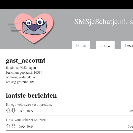
SMSjeSchatje.nl, s
home
nieuw
best
gast_account
lid sinds:
6052 dagen
berichten geplaatst:
16384
omhoog gestemd:
0x
omlaag gestemd:
0x
laatste berichten
Hi, ego volo scire vestri pretium.
0
x
0
x
0 re
Hola, volia saber el seu preu.
0
x
0
x
0 re