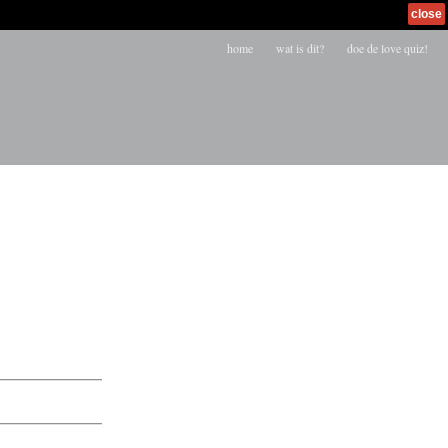
close
home
wat is dit?
doe de love quiz!