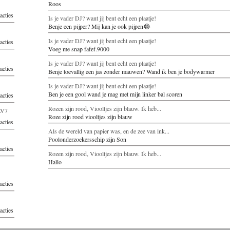
Roos
acties
Is je vader DJ? want jij bent echt een plaatje!
Benje een pijper? Mij kan je ook pijpen😂
Is je vader DJ? want jij bent echt een plaatje!
acties
Voeg me snap fafef.9000
Is je vader DJ? want jij bent echt een plaatje!
acties
Benje toevallig een jas zonder mauwen? Wand ik ben je bodywarmer
Is je vader DJ? want jij bent echt een plaatje!
Ben je een gool wand je mag met mijn linker bal scoren
acties
Rozen zijn rood, Viooltjes zijn blauw. Ik heb...
0AV7
Roze zijn rood viooltjes zijn blauw
acties
Als de wereld van papier was, en de zee van ink...
Poolonderzoekersschip zijn Son
acties
Rozen zijn rood, Viooltjes zijn blauw. Ik heb...
Hallo
acties
acties