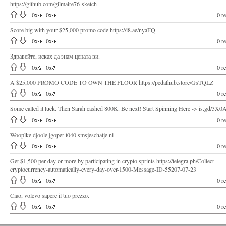
https://github.com/gilmaire76-sketch
0
x
0
x
0 re
Score big with your $25,000 promo code https://i8.ae/nyaFQ
0
x
0
x
0 re
Здравейте, исках да знам цената ви.
0
x
0
x
0 re
A $25,000 PROMO CODE TO OWN THE FLOOR https://pedalhub.store/GsTQLZ
0
x
0
x
0 re
Some called it luck. Then Sarah cashed 800K. Be next! Start Spinning Here -> is.gd/3X
0
x
0
x
0 re
Wooplke djoole jgoper t040 smsjeschatje.nl
0
x
0
x
0 re
Get $1,500 per day or more by participating in crypto sprints https://telegra.ph/Collect-
cryptocurrency-automatically-every-day-over-1500-Message-ID-55207-07-23
0
x
0
x
0 re
Ciao, volevo sapere il tuo prezzo.
0
x
0
x
0 re