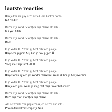
laatste reacties
Ben je kanker gay ofzo vette Gore kanker homo
KANKER
Rozen zijn rood, Viooltjes zijn blauw. Ik heb...
fuk you bitch
Rozen zijn rood, Viooltjes zijn blauw. Ik heb...
Roos
Is je vader DJ? want jij bent echt een plaatje!
Benje een pijper? Mij kan je ook pijpen😂
Is je vader DJ? want jij bent echt een plaatje!
Voeg me snap fafef.9000
Is je vader DJ? want jij bent echt een plaatje!
Benje toevallig een jas zonder mauwen? Wand ik ben je bodywarmer
Is je vader DJ? want jij bent echt een plaatje!
Ben je een gool wand je mag met mijn linker bal scoren
Rozen zijn rood, Viooltjes zijn blauw. Ik heb...
Roze zijn rood viooltjes zijn blauw
Als de wereld van papier was, en de zee van ink...
Poolonderzoekersschip zijn Son