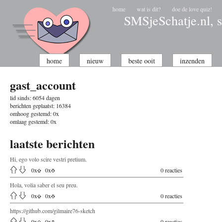
home
wat is dit?
doe de love quiz!
SMSjeSchatje.nl, s
home
nieuw
beste ooit
inzenden
gast_account
lid sinds:
6054 dagen
berichten geplaatst:
16384
omhoog gestemd:
0x
omlaag gestemd:
0x
laatste berichten
Hi, ego volo scire vestri pretium.
0
x
0
x
0 reacties
Hola, volia saber el seu preu.
0
x
0
x
0 reacties
https://github.com/gilmaire76-sketch
0
x
0
x
0 reacties