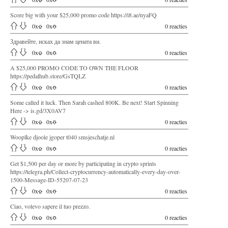
Score big with your $25,000 promo code https://i8.ae/nyaFQ
0
x
0
x
0 reacties
Здравейте, исках да знам цената ви.
0
x
0
x
0 reacties
A $25,000 PROMO CODE TO OWN THE FLOOR
https://pedalhub.store/GsTQLZ
0
x
0
x
0 reacties
Some called it luck. Then Sarah cashed 800K. Be next! Start Spinning
Here -> is.gd/3X0AV7
0
x
0
x
0 reacties
Wooplke djoole jgoper t040 smsjeschatje.nl
0
x
0
x
0 reacties
Get $1,500 per day or more by participating in crypto sprints
https://telegra.ph/Collect-cryptocurrency-automatically-every-day-over-
1500-Message-ID-55207-07-23
0
x
0
x
0 reacties
Ciao, volevo sapere il tuo prezzo.
0
x
0
x
0 reacties