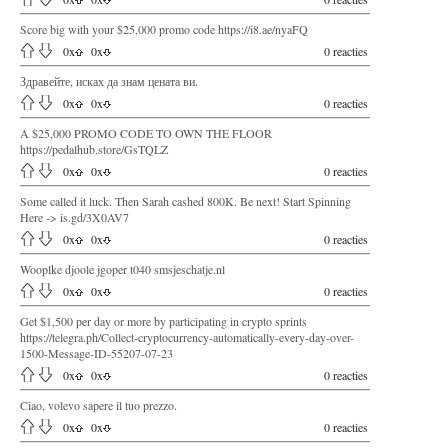
Score big with your $25,000 promo code https://i8.ae/nyaFQ
0
x
0
x
0 reacties
Здравейте, исках да знам цената ви.
0
x
0
x
0 reacties
A $25,000 PROMO CODE TO OWN THE FLOOR
https://pedalhub.store/GsTQLZ
0
x
0
x
0 reacties
Some called it luck. Then Sarah cashed 800K. Be next! Start Spinning
Here -> is.gd/3X0AV7
0
x
0
x
0 reacties
Wooplke djoole jgoper t040 smsjeschatje.nl
0
x
0
x
0 reacties
Get $1,500 per day or more by participating in crypto sprints
https://telegra.ph/Collect-cryptocurrency-automatically-every-day-over-
1500-Message-ID-55207-07-23
0
x
0
x
0 reacties
Ciao, volevo sapere il tuo prezzo.
0
x
0
x
0 reacties