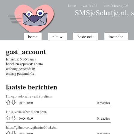
home
wat is dit?
doe de love quiz!
SMSjeSchatje.nl, s
home
nieuw
beste ooit
inzenden
gast_account
lid sinds:
6055 dagen
berichten geplaatst:
16384
omhoog gestemd:
0x
omlaag gestemd:
0x
laatste berichten
Hi, ego volo scire vestri pretium.
0
x
0
x
0 reacties
Hola, volia saber el seu preu.
0
x
0
x
0 reacties
https://github.com/gilmaire76-sketch
0
x
0
x
0 reacties