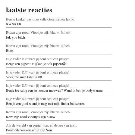
laatste reacties
Ben je kanker gay ofzo vette Gore kanker homo
KANKER
Rozen zijn rood, Viooltjes zijn blauw. Ik heb...
fuk you bitch
Rozen zijn rood, Viooltjes zijn blauw. Ik heb...
Roos
Is je vader DJ? want jij bent echt een plaatje!
Benje een pijper? Mij kan je ook pijpen😂
Is je vader DJ? want jij bent echt een plaatje!
Voeg me snap fafef.9000
Is je vader DJ? want jij bent echt een plaatje!
Benje toevallig een jas zonder mauwen? Wand ik ben je bodywarmer
Is je vader DJ? want jij bent echt een plaatje!
Ben je een gool wand je mag met mijn linker bal scoren
Rozen zijn rood, Viooltjes zijn blauw. Ik heb...
Roze zijn rood viooltjes zijn blauw
Als de wereld van papier was, en de zee van ink...
Poolonderzoekersschip zijn Son