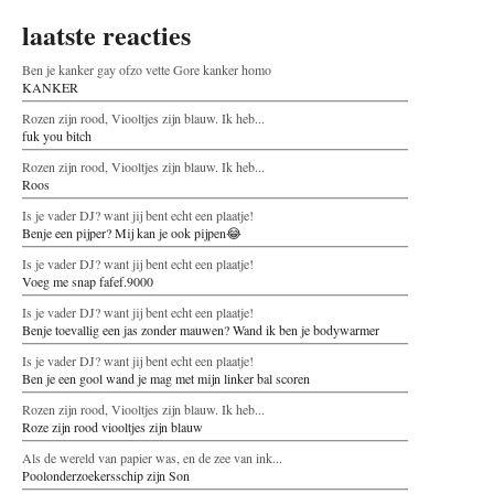
laatste reacties
Ben je kanker gay ofzo vette Gore kanker homo
KANKER
Rozen zijn rood, Viooltjes zijn blauw. Ik heb...
fuk you bitch
Rozen zijn rood, Viooltjes zijn blauw. Ik heb...
Roos
Is je vader DJ? want jij bent echt een plaatje!
Benje een pijper? Mij kan je ook pijpen😂
Is je vader DJ? want jij bent echt een plaatje!
Voeg me snap fafef.9000
Is je vader DJ? want jij bent echt een plaatje!
Benje toevallig een jas zonder mauwen? Wand ik ben je bodywarmer
Is je vader DJ? want jij bent echt een plaatje!
Ben je een gool wand je mag met mijn linker bal scoren
Rozen zijn rood, Viooltjes zijn blauw. Ik heb...
Roze zijn rood viooltjes zijn blauw
Als de wereld van papier was, en de zee van ink...
Poolonderzoekersschip zijn Son