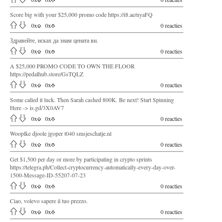
Score big with your $25,000 promo code https://i8.ae/nyaFQ
0
x
0
x
0 reacties
Здравейте, исках да знам цената ви.
0
x
0
x
0 reacties
A $25,000 PROMO CODE TO OWN THE FLOOR
https://pedalhub.store/GsTQLZ
0
x
0
x
0 reacties
Some called it luck. Then Sarah cashed 800K. Be next! Start Spinning
Here -> is.gd/3X0AV7
0
x
0
x
0 reacties
Wooplke djoole jgoper t040 smsjeschatje.nl
0
x
0
x
0 reacties
Get $1,500 per day or more by participating in crypto sprints
https://telegra.ph/Collect-cryptocurrency-automatically-every-day-over-
1500-Message-ID-55207-07-23
0
x
0
x
0 reacties
Ciao, volevo sapere il tuo prezzo.
0
x
0
x
0 reacties