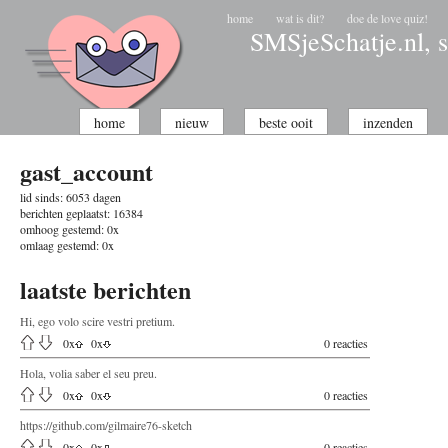
home
wat is dit?
doe de love quiz!
SMSjeSchatje.nl, s
home
nieuw
beste ooit
inzenden
gast_account
lid sinds:
6053 dagen
berichten geplaatst:
16384
omhoog gestemd:
0x
omlaag gestemd:
0x
laatste berichten
Hi, ego volo scire vestri pretium.
0
x
0
x
0 reacties
Hola, volia saber el seu preu.
0
x
0
x
0 reacties
https://github.com/gilmaire76-sketch
0
x
0
x
0 reacties